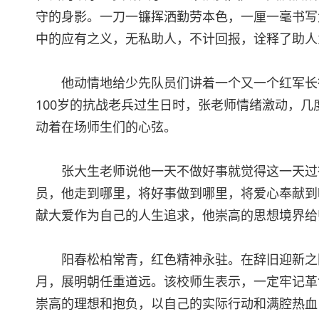
守的身影。一刀一镰挥洒勤劳本色，一厘一毫书写
中的应有之义，无私助人，不计回报，诠释了助人
他动情地给少先队员们讲着一个又一个红军长征
100岁的抗战老兵过生日时，张老师情绪激动，
动着在场师生们的心弦。
张大生老师说他一天不做好事就觉得这一天过得
员，他走到哪里，将好事做到哪里，将爱心奉献到
献大爱作为自己的人生追求，他崇高的思想境界给
阳春松柏常青，红色精神永驻。在辞旧迎新之际
月，展明朝任重道远。该校师生表示，一定牢记革
崇高的理想和抱负，以自己的实际行动和满腔热血