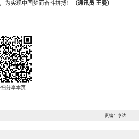
，为实现中国梦而奋斗拼搏！
（通讯员 王曼）
一扫分享本页
责编：李达