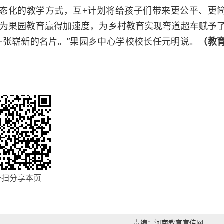
常态化的教学方式，互+计划将给孩子们带来更公平、更
正在为果园教育赢得加速度，为乡村教育实现弯道超车赋予
张崭新的名片。”果园乡中心学校校长任元明说。
（教
一扫分享本页
责编：河南教育宣传网