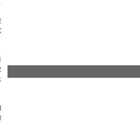
校
式
日
次
大
朝
均