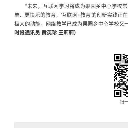
“未来，互联网学习将成为果园乡中心学校
单、更快乐的教育，‘互联网+教育’的创新实践
极大的动能。网络教学已成为果园乡中心学校又一
时报通讯员 黄英珍 王莉莉）
扫