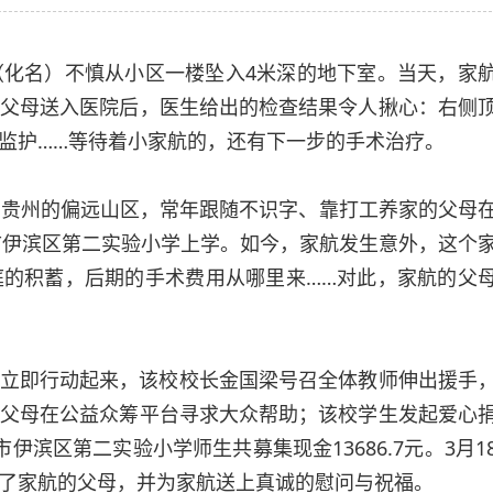
名）不慎从小区一楼坠入4米深的地下室。当天，家
父母送入医院后，医生给出的检查结果令人揪心：右侧
监护……等待着小家航的，还有下一步的手术治疗。
自贵州的偏远山区，常年跟随不识字、靠打工养家的父母
阳市伊滨区第二实验小学上学。如今，家航发生意外，这个
的积蓄，后期的手术费用从哪里来……对此，家航的父
立即行动起来，该校校长金国梁号召全体教师伸出援手
父母在公益众筹平台寻求大众帮助；该校学生发起爱心
滨区第二实验小学师生共募集现金13686.7元。3月1
了家航的父母，并为家航送上真诚的慰问与祝福。