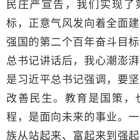
民庄严宣告，我们实现了
标，正意气风发向着全面建
强国的第二个百年奋斗目标
总书记讲话后，我心潮澎湃
是习近平总书记强调，要坚
改善民生。教育是国策，
程，是面向未来的事业。一
族从站起来、富起来到强起