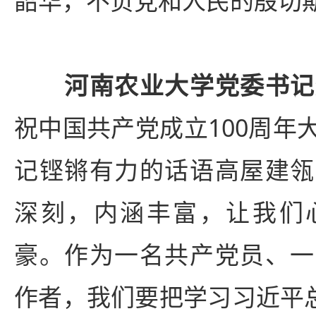
韶华，不负党和人民的殷切
河南农业大学党委书记
祝中国共产党成立100周年
记铿锵有力的话语高屋建瓴
深刻，内涵丰富，让我们
豪。作为一名共产党员、一
作者，我们要把学习习近平总