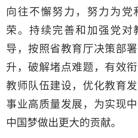
向往不懈努力，努力为党
荣。持续完善和加强党对
导，按照省教育厅决策部署
升，破解堵点难题，有效衔
教师队伍建设，优化教育发
事业高质量发展，为实现中
中国梦做出更大的贡献。