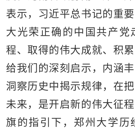
表示，习近平总书记的重要
大光荣正确的中国共产党
程、取得的伟大成就、积累
给我们的深刻启示，内涵丰
洞察历史中揭示规律，在把
未来，是开启新的伟大征程
旗的指引下，郑州大学历