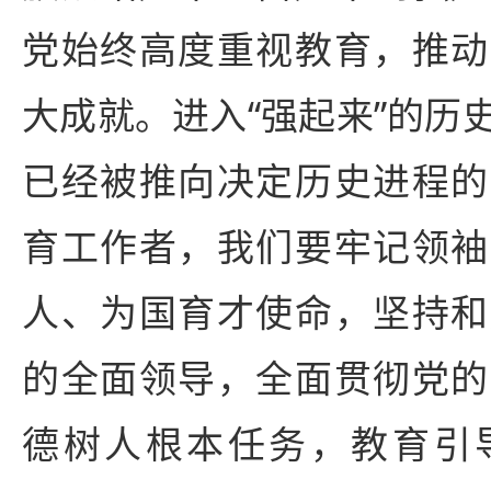
党始终高度重视教育，推动
大成就。进入“强起来”的历
已经被推向决定历史进程的
育工作者，我们要牢记领袖
人、为国育才使命，坚持和
的全面领导，全面贯彻党的
德树人根本任务，教育引