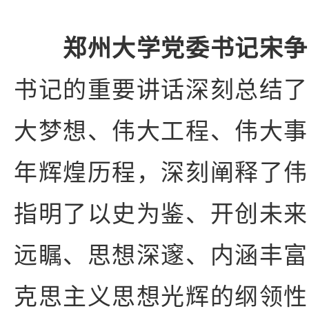
郑州大学党委书记宋争
书记的重要讲话深刻总结了
大梦想、伟大工程、伟大事
年辉煌历程，深刻阐释了伟
指明了以史为鉴、开创未来
远瞩、思想深邃、内涵丰富
克思主义思想光辉的纲领性