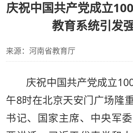
庆祝中国共产党成立10
教育系统引发
来源：河南省教育厅
庆祝中国共产党成立100
午8时在北京天安门广场隆
书记、国家主席、中央军委