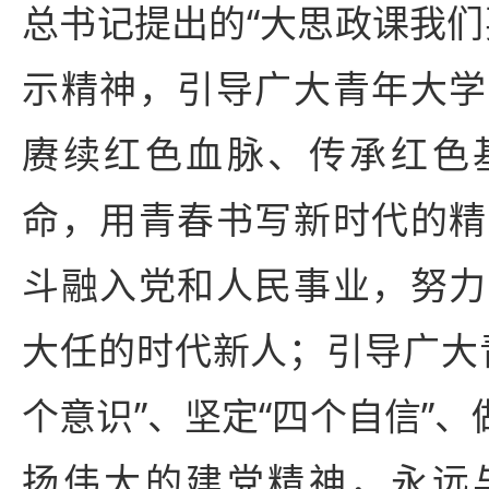
总书记提出的“大思政课我们
示精神，引导广大青年大学
赓续红色血脉、传承红色
命，用青春书写新时代的精
斗融入党和人民事业，努力
大任的时代新人；引导广大
个意识”、坚定“四个自信”、
扬伟大的建党精神，永远