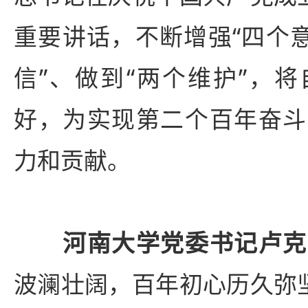
重要讲话，不断增强“四个意
信”、做到“两个维护”，
好，为实现第二个百年奋斗
力和贡献。
河南大学党委书记卢克
波澜壮阔，百年初心历久弥坚