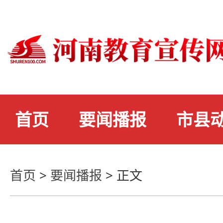
首页
要闻播报
市县
首页
>
要闻播报
>
正文