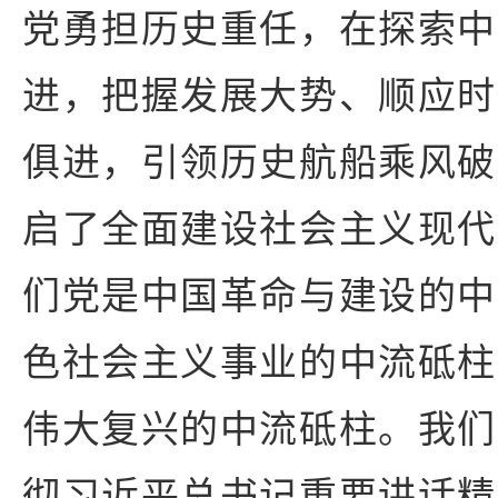
党勇担历史重任，在探索中
进，把握发展大势、顺应时
俱进，引领历史航船乘风破
启了全面建设社会主义现代
们党是中国革命与建设的中
色社会主义事业的中流砥柱
伟大复兴的中流砥柱。我们
彻习近平总书记重要讲话精