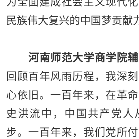
为全面建成社会主义现代化
民族伟大复兴的中国梦贡献
河南师范大学商学院辅
回顾百年风雨历程，我深刻
心依旧。一百年来，在革命
史洪流中，中国共产党人
步。一百年来，我们党所付