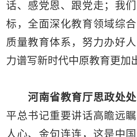
话、感党恩、跟党走；我们
标，全面深化教育领域综合
质量教育体系，努力办好人
力谱写新时代中原教育更加
河南省教育厅思政处处
平总书记重要讲话高瞻远瞩
人心、金句连连，这是中国