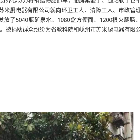
员齐心协力将捐赠物品卸车，胳膊累酸了、腿站软了也
苏米厨电器有限公司就向环卫工人、清障工人、市政管
了5040瓶矿泉水、1080盒方便面、1200根火腿肠
0人次。被捐助群众纷纷为省教科院和嵊州市苏米厨电器有限