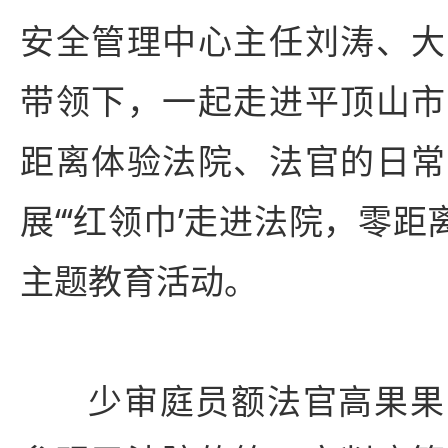
安全管理中心主任刘涛、大
带领下，一起走进平顶山市
距离体验法院、法官的日常
展“‘红领巾’走进法院，零距离
主题教育活动。
少审庭员额法官高果果