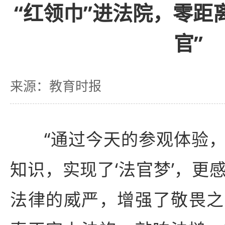
“红领巾”进法院，零距
官”
来源：教育时报
“通过今天的
参观体验
知识，实现了
‘
法官梦
’
，更
法律的威严，增强了敬畏之