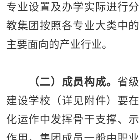
专业设置及办学实际进行分
教集团按照各专业大类中的
主要面向的产业行业。
（二）成员构成。
省级
建设学校（详见附件）要在
化运作中发挥骨干支撑、示
作用。集团成员一般由职业