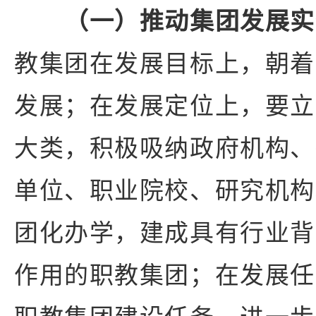
（一）推动集团发展实
教集团在发展目标上，朝着
发展；在发展定位上，要立
大类，积极吸纳政府机构、
单位、职业院校、研究机构
团化办学，建成具有行业背
作用的职教集团；在发展任