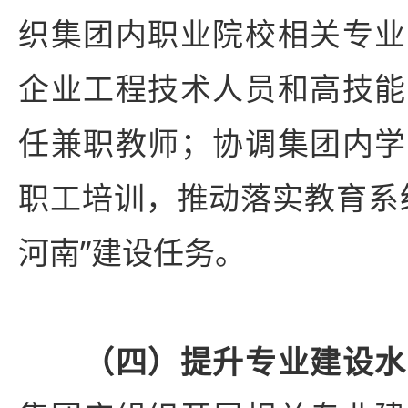
织集团内职业院校相关专业
企业工程技术人员和高技能
任兼职教师；协调集团内学
职工培训，推动落实教育系
河南”建设任务。
（四）提升专业建设水