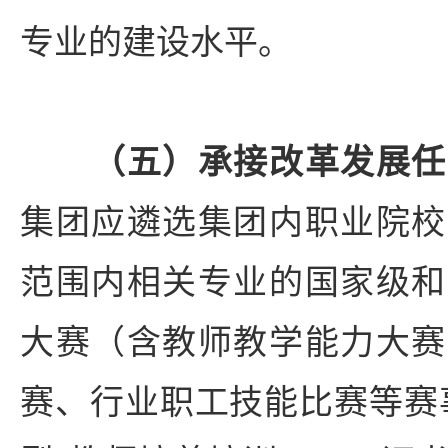
专业的建设水平。
（五）承接改革发展任
集团应遴选集团内职业院校
范围内相关专业的国家级和
大赛（含教师教学能力大赛
赛、行业职工技能比赛等赛