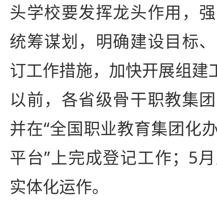
头学校要发挥龙头作用，强
统筹谋划，明确建设目标、
订工作措施，加快开展组建工
以前，各省级骨干职教集团
并在“全国职业教育集团化
平台”上完成登记工作；5
实体化运作。