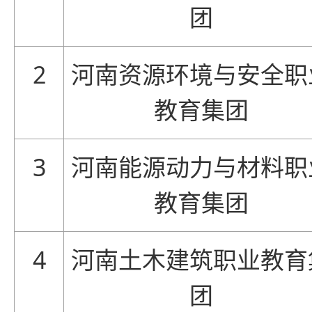
团
2
河南资源环境与安全职
教育集团
3
河南能源动力与材料职
教育集团
4
河南土木建筑职业教育
团