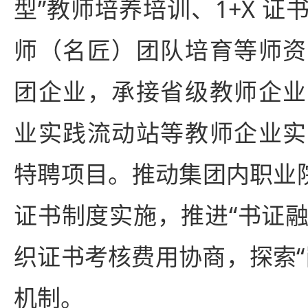
型”教师培养培训、1+X 
师（名匠）团队培育等师资
团企业，承接省级教师企业
业实践流动站等教师企业实
特聘项目。推动集团内职业院
证书制度实施，推进“书证融
织证书考核费用协商，探索“
机制。