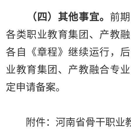
（四）其他事宜。
前期
各类职业教育集团、产教融
各自《章程》继续运行，后
业教育集团、产教融合专业
定申请备案。
附件：河南省骨干职业教