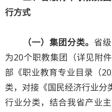
行方式
（一）集团分类。
省级
为20个职教集团（详见附
部《职业教育专业目录（20
类，对接《国民经济行业分类(
行业分类，结合我省产业主