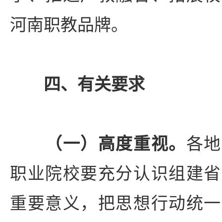
河南职教品牌。
四、有关要求
（一）高度重视。
各地
职业院校要充分认识组建省
重要意义，把思想行动统一