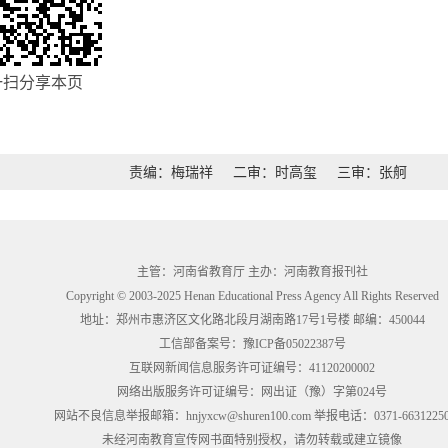
一扫分享本页
责编：梅瑞祥
二审：时高玺
三审：张舸
主管：河南省教育厅 主办：河南教育报刊社
Copyright © 2003-2025 Henan Educational Press Agency All Rights Reserved
地址：郑州市惠济区文化路北段月湖南路17号1号楼 邮编：450044
工信部备案号：
豫ICP备05022387号
互联网新闻信息服务许可证编号：41120200002
网络出版服务许可证编号：网出证（豫）字第024号
网站不良信息举报邮箱：hnjyxcw@shuren100.com 举报电话：0371-6631225
未经河南教育宣传网书面特别授权，请勿转载或建立镜像