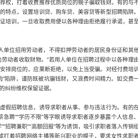
荐权，打着收费推荐优质岗位的幌子骗取钱财。有的与
的特点，设置培训贷、购车贷、美容贷等新型招聘陷阱
证培训，一旦收取费用便以各种理由拒绝履行承诺，甚
单位招用劳动者，不得扣押劳动者的居民身份证和其
劳动者收取财物。”若用人单位在招聘过程中以各种理
安排岗位的，应果断拒绝，以免上当受骗。对经付费培
肉”陷阱，谨防既被坑骗钱财，又浪费时间精力。如交费
的纠纷维权保留证据。
假招聘信息，诱导求职者从事、参与违法行为。有的
薪急聘”“学历不限”等字眼诱导求职者逐步暴露个人信息
”“招聘兼职”“高额回报”等为诱饵，吸引求职者落入传销
名，或打着招聘网络主播等新兴职业的幌子，要求女性求职