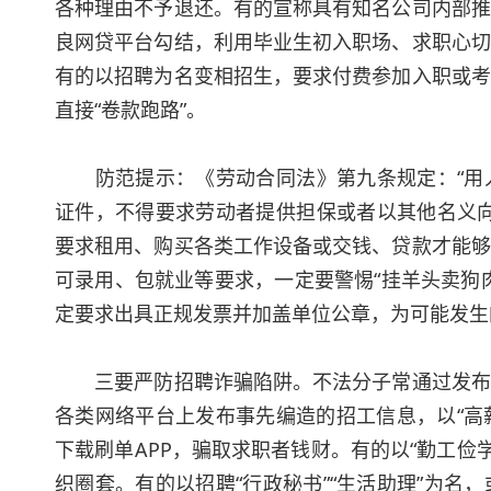
各种理由不予退还。有的宣称具有知名公司内部推
良网贷平台勾结，利用毕业生初入职场、求职心切
有的以招聘为名变相招生，要求付费参加入职或考
直接“卷款跑路”。
防范提示：《劳动合同法》第九条规定：“用人
证件，不得要求劳动者提供担保或者以其他名义向
要求租用、购买各类工作设备或交钱、贷款才能够
可录用、包就业等要求，一定要警惕“挂羊头卖狗
定要求出具正规发票并加盖单位公章，为可能发生
三要严防招聘诈骗陷阱。不法分子常通过发布虚
各类网络平台上发布事先编造的招工信息，以“高
下载刷单APP，骗取求职者钱财。有的以“勤工俭学
织圈套。有的以招聘“行政秘书”“生活助理”为