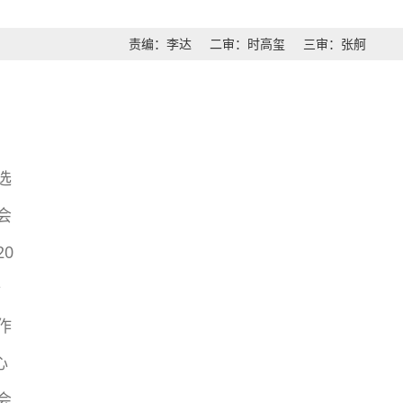
责编：李达
二审：时高玺
三审：张舸
选
会
0
行
作
心
会