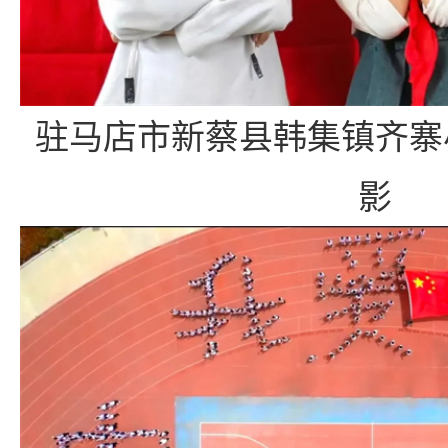
驻马店市新蔡县韩集镇齐寨
影