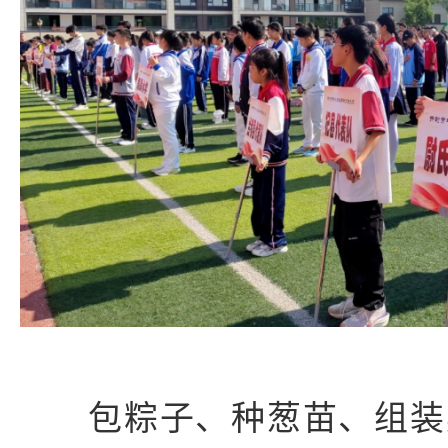
包粽子、种葱苗、组装