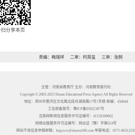
一扫分享本页
责编：梅瑞祥
二审：时高玺
三审：张舸
主管：河南省教育厅 主办：河南教育报刊社
Copyright © 2003-2025 Henan Educational Press Agency All Rights Reserved
地址：郑州市惠济区文化路北段月湖南路17号1号楼 邮编：450044
工信部备案号：
豫ICP备05022387号
互联网新闻信息服务许可证编号：41120200002
网络出版服务许可证编号：网出证（豫）字第024号
网站不良信息举报邮箱：hnjyxcw@shuren100.com 举报电话：0371-6631225