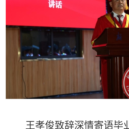
王孝俊致辞深情寄语毕