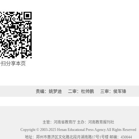
一扫分享本页
责编：姚梦迪
二审：杜帅鹏
三审：侯军锋
主管：河南省教育厅 主办：河南教育报刊社
Copyright © 2003-2025 Henan Educational Press Agency All Rights Reserved
地址：郑州市惠济区文化路北段月湖南路17号1号楼 邮编：450044