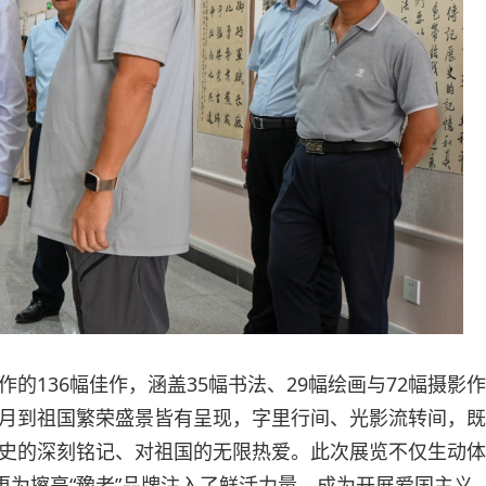
的136幅佳作，涵盖35幅书法、29幅绘画与72幅摄影作
月到祖国繁荣盛景皆有呈现，字里行间、光影流转间，既
史的深刻铭记、对祖国的无限热爱。此次展览不仅生动体
更为擦亮“豫老”品牌注入了鲜活力量，成为开展爱国主义