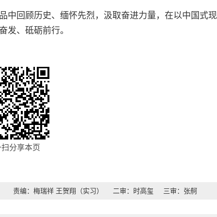
品中回顾历史、缅怀先烈，汲取奋进力量，在以中国式现
奋发、砥砺前行。
一扫分享本页
责编：梅瑞祥 王贺翔（实习）
二审：时高玺
三审：张舸