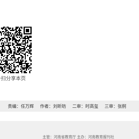
一扫分享本页
责编：任万辉
作者：刘昕昉
二审：时高玺
三审：张舸
主管：河南省教育厅 主办：河南教育报刊社