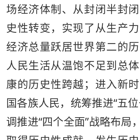
场经济体制、从封闭半封闭
史性转变，实现了从生产力
经济总量跃居世界第二的历
人民生活从温饱不足到总体
康的历史性跨越；进入新时
国各族人民，统筹推进“五位
调推进“四个全面”战略布局