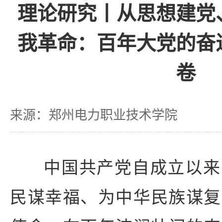
理论研究丨从思想建党
我革命：百年大党的奋
卷
来源：郑州电力职业技术学院
中国共产党自成立以来
民谋幸福、为中华民族谋复