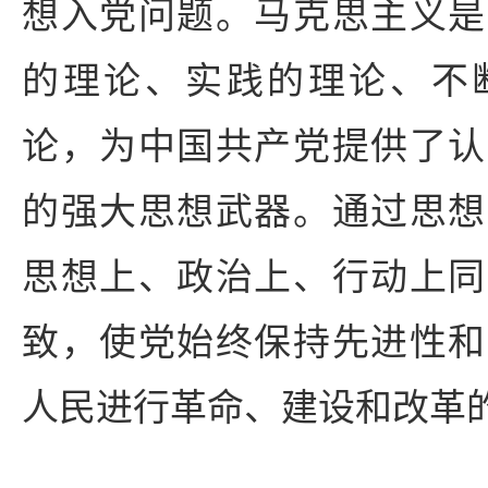
想入党问题。马克思主义是
的理论、实践的理论、不
论，为中国共产党提供了认
的强大思想武器。通过思想
思想上、政治上、行动上同
致，使党始终保持先进性和
人民进行革命、建设和改革