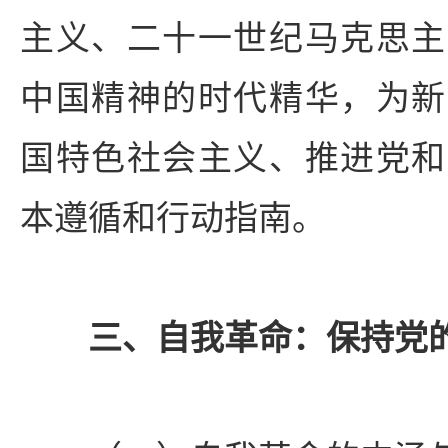
主义、二十一世纪马克思主
中国精神的时代精华，为新
国特色社会主义、推进党和
本遵循和行动指南。
三、自我革命：保持党