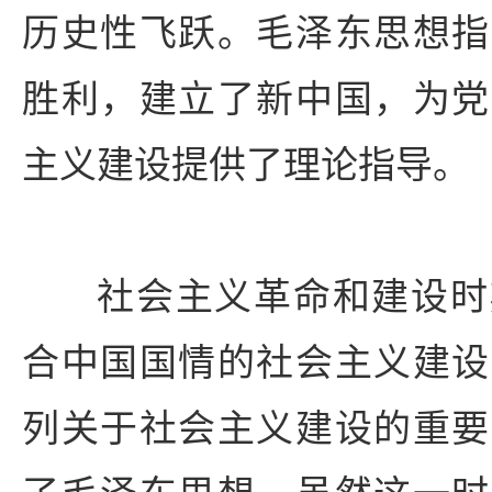
历史性飞跃。毛泽东思想指
胜利，建立了新中国，为党
主义建设提供了理论指导。
社会主义革命和建设时
合中国国情的社会主义建设
列关于社会主义建设的重要