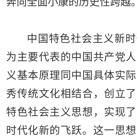
奔向全面小康的历史性跨越
中国特色社会主义新时
为主要代表的中国共产党人
义基本原理同中国具体实际
秀传统文化相结合，创立了
特色社会主义思想，实现了
时代化新的飞跃。这一思想