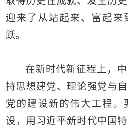
取得历史性成就、发生历史
迎来了从站起来、富起来
跃。
在新时代新征程上，中
持思想建党、理论强党与自
党的建设新的伟大工程。
设，用习近平新时代中国特