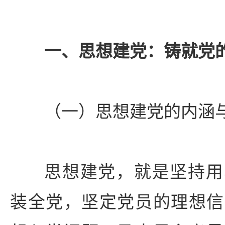
一、思想建党：铸就党
（一）思想建党的内涵
思想建党，就是坚持用
装全党，坚定党员的理想信