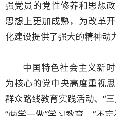
强党员的党性修养和思想政
思想上更加成熟，为改革开
化建设提供了强大的精神动
中国特色社会主义新时
为核心的党中央高度重视思
群众路线教育实践活动、“三
“两学一做”学习教育、“不