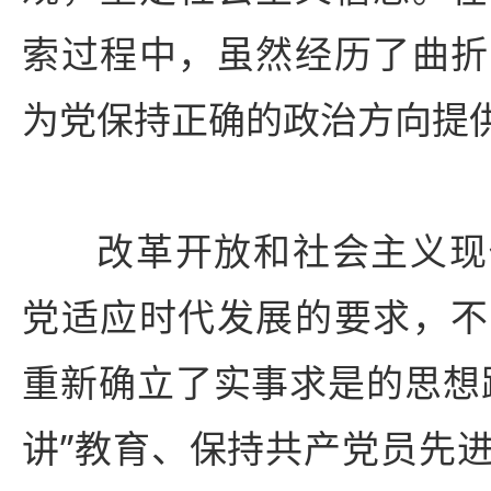
索过程中，虽然经历了曲折
为党保持正确的政治方向提
改革开放和社会主义现
党适应时代发展的要求，不
重新确立了实事求是的思想
讲”教育、保持共产党员先