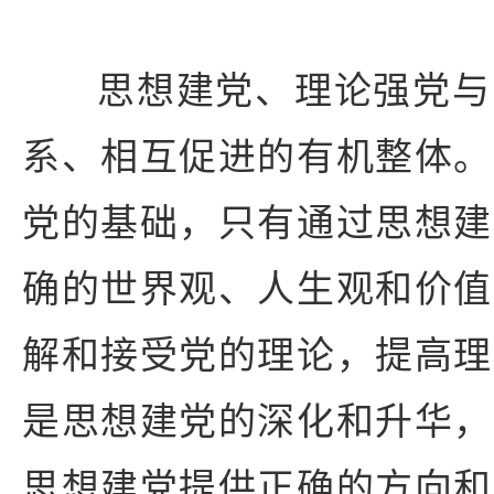
思想建党、理论强党与
系、相互促进的有机整体。
党的基础，只有通过思想建
确的世界观、人生观和价值
解和接受党的理论，提高理
是思想建党的深化和升华，
思想建党提供正确的方向和