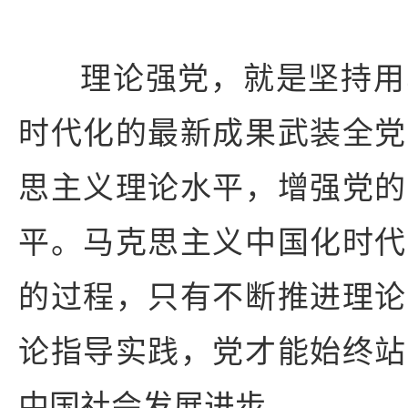
理论强党，就是坚持用
时代化的最新成果武装全党
思主义理论水平，增强党的
平。马克思主义中国化时代
的过程，只有不断推进理论
论指导实践，党才能始终站
中国社会发展进步。