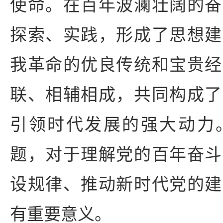
使命。在百年波澜壮阔的奋
探索、实践，形成了思想建
我革命的优良传统和宝贵经
联、相辅相成，共同构成了
引领时代发展的强大动力
题，对于理解党的百年奋斗
设规律、推动新时代党的建
有重要意义。