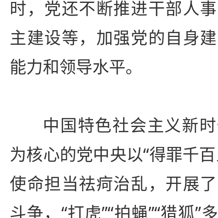
时，党还不断推进干部人事
主建设等，加强党的自身建
能力和领导水平。
中国特色社会主义新时
为核心的党中央以“得罪千百
使命担当祛疴治乱，开展了
斗争，“打虎”“拍蝇”“猎狐