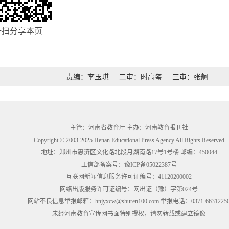
一扫分享本页
责编：李玉琪
二审：时高玺
三审：张舸
主管：河南省教育厅 主办：河南教育报刊社
Copyright © 2003-2025 Henan Educational Press Agency All Rights Reserved
地址：郑州市惠济区文化路北段月湖南路17号1号楼 邮编：450044
工信部备案号：
豫ICP备05022387号
互联网新闻信息服务许可证编号：41120200002
网络出版服务许可证编号：网出证（豫）字第024号
网站不良信息举报邮箱：hnjyxcw@shuren100.com 举报电话：0371-6631225
未经河南教育宣传网书面特别授权，请勿转载或建立镜像