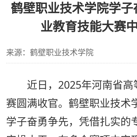
鹤壁职业技术学院学子
业教育技能大赛中
来源：鹤壁职业技术学院
近日，2025年河南省
赛圆满收官。鹤壁职业技术
学子奋勇争先，凭借扎实的