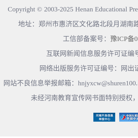
Copyright © 2003-2025 Henan Educational Pre
地址：郑州市惠济区文化路北段月湖南路17
工信部备案号：
豫ICP备0
互联网新闻信息服务许可证编号：41
网络出版服务许可证编号：网出证
网站不良信息举报邮箱：hnjyxcw@shuren100.c
未经河南教育宣传网书面特别授权