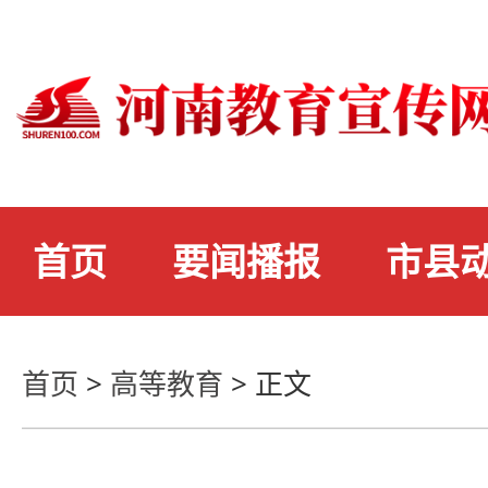
首页
要闻播报
市县
首页
>
高等教育
>
正文