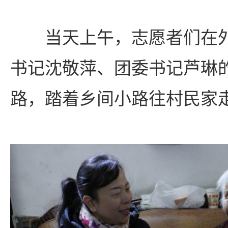
当天上午，志愿者们在
书记沈敬萍、团委书记芦琳
路，踏着乡间小路往村民家