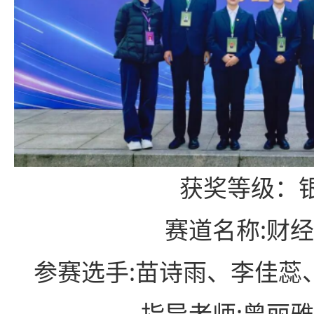
获奖等级
：
赛道名称:财
参赛选手:苗诗雨、李佳蕊
指导老师:曾丽