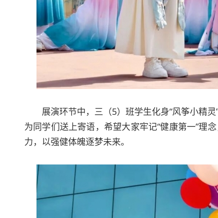
展演环节中，三（5）班学生化身“风筝小精灵”
为同学们送上寄语，希望大家牢记“健康第一”理
力，以强健体魄逐梦未来。