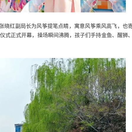
张晓红副局长为风筝提笔点睛，寓意风筝乘风高飞，也
仪式正式开幕，操场瞬间沸腾，孩子们手持金鱼、醒狮