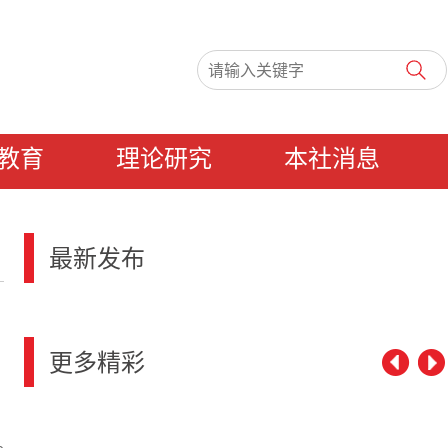
教育
理论研究
本社消息
最新发布
更多精彩