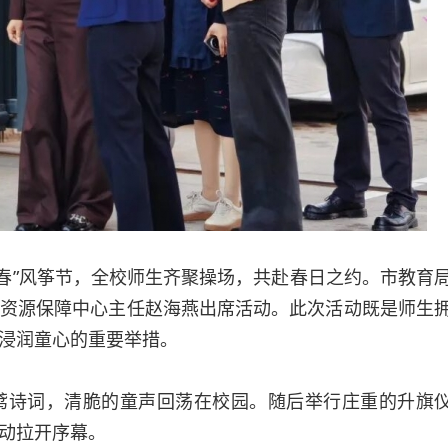
春”风筝节，全校师生齐聚操场，共赴春日之约。市教育
资源保障中心主任赵海燕出席活动。此次活动既是师生
浸润童心的重要举措。
诗词，清脆的童声回荡在校园。随后举行庄重的升旗
动拉开序幕。