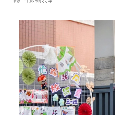
来源：三门峡市育才小学