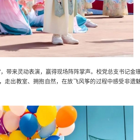
，带来灵动表演，赢得现场阵阵掌声。校党总支书记金
念，走出教室、拥抱自然，在放飞风筝的过程中感受非遗