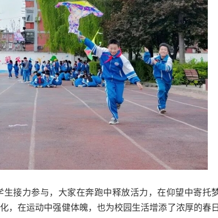
生接力参与，大家在奔跑中释放活力，在仰望中寄托
化，在运动中强健体魄，也为校园生活增添了浓厚的春