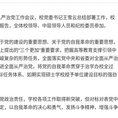
面从严治党工作会议，校党委书记王雪云总结部署工作，校
报告，全体校领导、中层领导人员和纪检委员参加。
于党的建设的重要思想、关于党的自我革命的重要思想，
上提出的“三个更加”重要要求，把握高等教育支撑引领中
峻复杂的形势任务，全面落实党中央和省委对全面从严治
进全面从严治党，将党的自我革命贯穿于治学办校全过
”目标任务体系、如期实现硕士学校授予单位建设目标的强劲
党政治责任，学校各项工作取得新突破，但对标对表党中
定，以自我革命的决心和勇气，发扬斗争精神，增强斗争