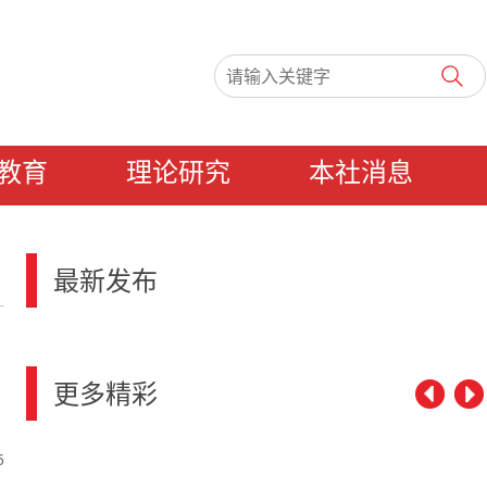
教育
理论研究
本社消息
最新发布
更多精彩
5