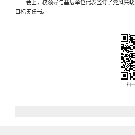
会上，校领导与基层单位代表签订了党风廉政
目标责任书。
扫