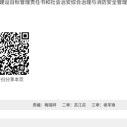
建设目标管理责任书和社会治安综合治理与消防安全管理
一扫分享本页
责编：梅瑞祥
二审：苏江召
三审：侯军锋