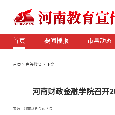
首页
要闻播报
市县动态
首页
>
高等教育
>
正文
河南财政金融学院召开2
来源：河南财政金融学院