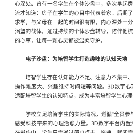
心深处。曾有一名学生在个体沙盘中，多次拿起房
流才知道：房子在学生的心目中代表着家。后期了
求学，与父母在一起的时间很有限，内心深处十分
渴望的载体，通过持续的个体沙盘辅导，陪伴他梳
的心事，让每一颗心灵都被温柔守护。
电子沙盘：为培智学生打造趣味的认知天地
培智学生存在认知能力不足、注意力不集中、
操作难度大、兴趣维持时间短等问题。3D数字心
适配培智学生的认知特点，成为丰富培智学生心理
学校立足培智学生的实际情况，遵循“全员参
感受科技带来的心理治愈力量。3D数字平台内置
在操作中，学生只需通过简单点击、拖拽，就能完