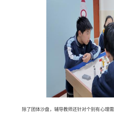
除了团体沙盘，辅导教师还针对个别有心理需