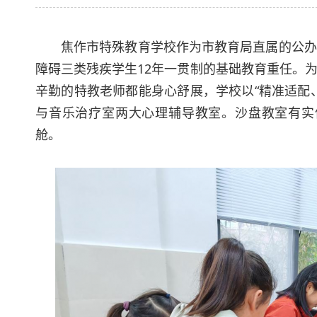
焦作市特殊教育学校作为市教育局直属的公办
障碍三类残疾学生12年一贯制的基础教育重任。
辛勤的特教老师都能身心舒展，学校以“精准适配
与音乐治疗室两大心理辅导教室。沙盘教室有实
舱。