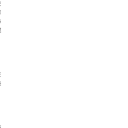
交
房
与
藏
在
美
，
。
获