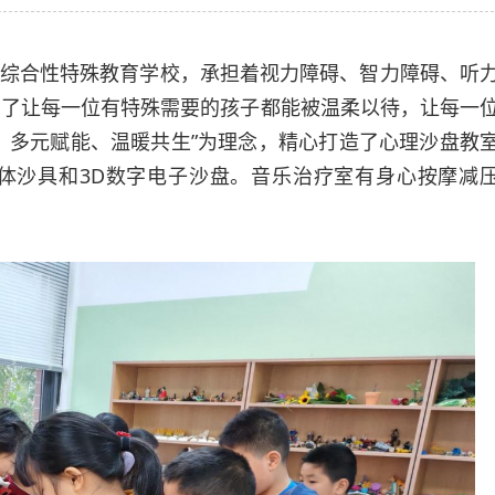
综合性特殊教育学校，承担着视力障碍、智力障碍、听
为了让每一位有特殊需要的孩子都能被温柔以待，让每一
、多元赋能、温暖共生”为理念，精心打造了心理沙盘教
体沙具和3D数字电子沙盘。音乐治疗室有身心按摩减