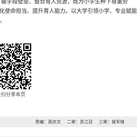
，打破学段壁垒、整合育人资源，既为小学生种下尊重劳
化使命担当、提升育人能力。以大学引领小学、专业赋能
。
一扫分享本页
责编：高亦文
二审：苏江召
三审：侯军锋