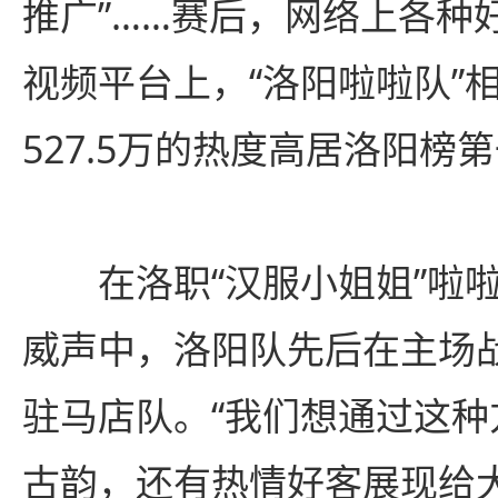
推广”……赛后，网络上各种
视频平台上，“洛阳啦啦队”
527.5万的热度高居洛阳榜
在洛职“汉服小姐姐”啦
威声中，洛阳队先后在主场
驻马店队。“我们想通过这
古韵，还有热情好客展现给大家