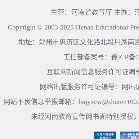
主管：河南省教育厅 主办：
Copyright © 2003-2025 Henan Educational Pre
地址：郑州市惠济区文化路北段月湖南路17
工信部备案号：
豫ICP备0
互联网新闻信息服务许可证编号：41
网络出版服务许可证编号：网出证
网站不良信息举报邮箱：hnjyxcw@shuren100.c
未经河南教育宣传网书面特别授权