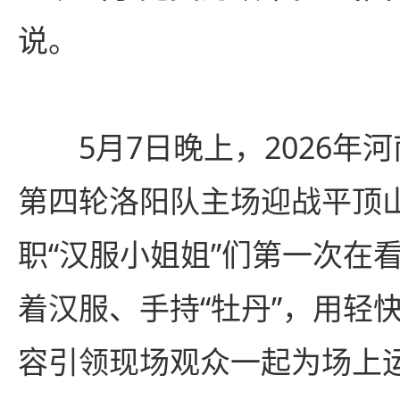
说。
5月7日晚上，2026年
第四轮洛阳队主场迎战平顶
职“汉服小姐姐”们第一次在
着汉服、手持“牡丹”，用轻
容引领现场观众一起为场上