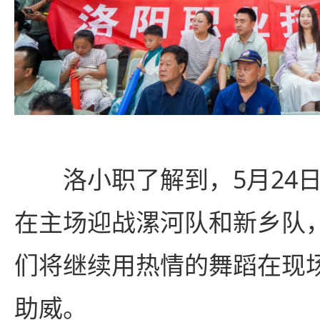
洛小职了解到，5月24
在主场迎战漯河队和新乡队，
们将继续用热情的舞蹈在现
助威。