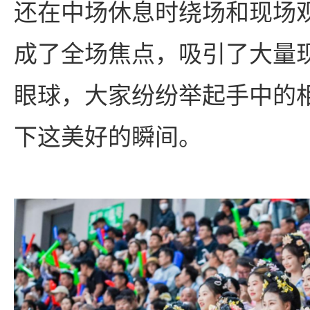
还在中场休息时绕场和现场
成了全场焦点，吸引了大量
眼球，大家纷纷举起手中的
下这美好的瞬间。