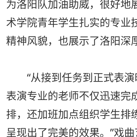
为洛阳队加油助威，很好地
术学院青年学生扎实的专业
精神风貌，也展示了洛阳深
“从接到任务到正式表
表演专业的老师不仅迅速完
排，还加班加点组织学生排
呈现出了完美的效果。”戏