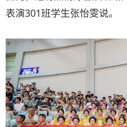
表演301班学生张怡雯说。