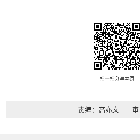
扫一扫分享本页
责编：高亦文
二审