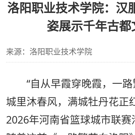
洛阳职业技术学院：汉
姿展示千年古都
来源：洛阳职业技术学院
“自从早霞穿晚霞，一
城里沐春风，满城牡丹花正红
2026年河南省篮球城市联