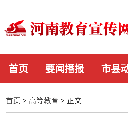
首页
要闻播报
市县
首页
>
高等教育
>
正文