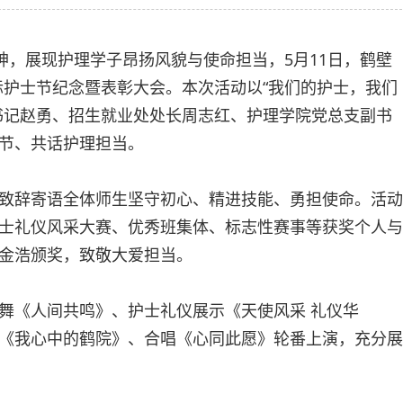
神，展现护理学子昂扬风貌与使命担当，5月11日，鹤壁
国际护士节纪念暨表彰大会。本次活动以“我们的护士，我们
书记赵勇、招生就业处处长周志红、护理学院党总支副书
节、共话护理担当。
致辞寄语全体师生坚守初心、精进技能、勇担使命。活动
士礼仪风采大赛、优秀班集体、标志性赛事等获奖个人与
金浩颁奖，致敬大爱担当。
舞《人间共鸣》、护士礼仪展示《天使风采 礼仪华
《我心中的鹤院》、合唱《心同此愿》轮番上演，充分展