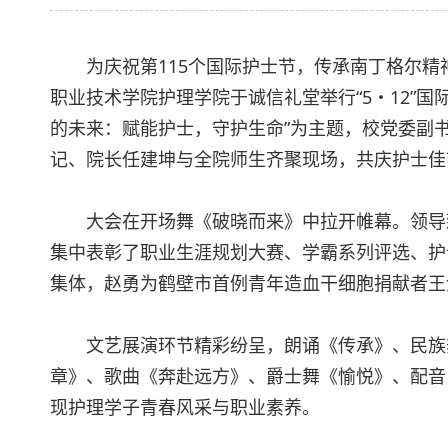
为庆祝第115个国际护士节，传承南丁格尔精
职业技术学院护理学院于诚信礼堂举行“5・12”
的未来：赋能护士，守护生命”为主题，校党委副
记、院长任建坤与全院师生齐聚现场，共庆护士佳
大会在开场舞《破晓而来》中拉开帷幕。领导
集中表彰了职业生涯规划大赛、学霸系列评选、护
集体，赵勇为鹤壁市首例青年造血干细胞捐献者王
文艺展演环节精彩纷呈，朗诵《传承》、民族
章》、歌曲《奔赴远方》、爵士舞《愉悦》、配音
现护理学子青春风采与职业素养。