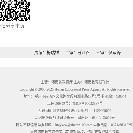
一扫分享本页
责编：梅瑞祥
二审：苏江召
三审：侯军锋
主管：河南省教育厅 主办：河南教育报刊社
Copyright © 2003-2025 Henan Educational Press Agency All Rights Reserved
地址：郑州市惠济区文化路北段月湖南路17号1号楼 邮编：450044
工信部备案号：
豫ICP备05022387号
互联网新闻信息服务许可证编号：41120200002
网络出版服务许可证编号：网出证（豫）字第024号
网站不良信息举报邮箱：hnjyxcw@shuren100.com 举报电话：0371-6631225
未经河南教育宣传网书面特别授权，请勿转载或建立镜像