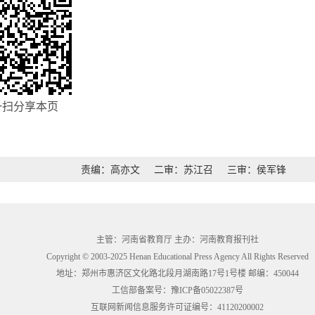
一扫分享本页
责编：高亦文
二审：苏江召
三审：侯军锋
主管：河南省教育厅 主办：河南教育报刊社
Copyright © 2003-2025 Henan Educational Press Agency All Rights Reserved
地址：郑州市惠济区文化路北段月湖南路17号1号楼 邮编：450044
工信部备案号：
豫ICP备05022387号
互联网新闻信息服务许可证编号：41120200002