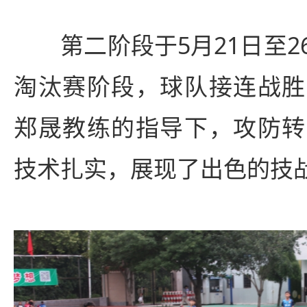
第二阶段于5月21日至2
淘汰赛阶段，球队接连战胜
郑晟教练的指导下，攻防转
技术扎实，展现了出色的技