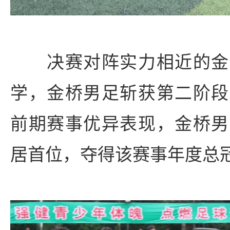
决赛对阵实力相近的金
学，金桥男足斩获第二阶段
前期赛事优异表现，金桥男
居首位，夺得该赛事年度总