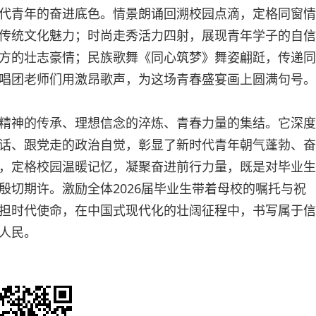
代青年的奋进底色。情景朗诵回溯校园点滴，定格同窗情
传统文化魅力；时尚走秀活力四射，展现青年学子的自信
方的壮志豪情；民族歌舞《同心筑梦》舞姿翩跹，传递同
唱团老师们用激昂歌声，为这场青春盛宴画上圆满句号。
精神的传承、理想信念的淬炼、青春力量的集结。它深度
话、跟党走的政治自觉，彰显了新时代青年朝气蓬勃、奋
，定格校园温暖记忆，凝聚奋进前行力量，既是对毕业生
殷切期许。激励全体2026届毕业生带着母校的嘱托与祝
担时代使命，在中国式现代化的壮阔征程中，书写属于信
人民。