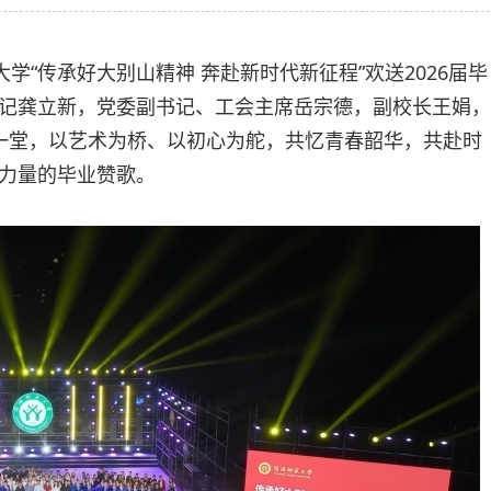
学“传承好大别山精神 奔赴新时代新征程”欢送2026届毕
记龚立新，党委副书记、工会主席岳宗德，副校长王娟，
一堂，以艺术为桥、以初心为舵，共忆青春韶华，共赴时
力量的毕业赞歌。