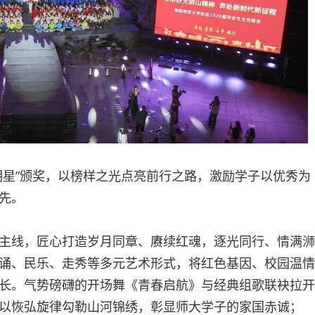
明星”颁奖，以榜样之光点亮前行之路，激励学子以优秀为
先。
主线，匠心打造岁月同章、赓续红魂，逐光同行、情满浉
诵、民乐、走秀等多元艺术形式，将红色基因、校园温情
长。气势磅礴的开场舞《青春启航》与经典组歌联袂拉开
以恢弘旋律勾勒山河锦绣，彰显师大学子的家国赤诚；