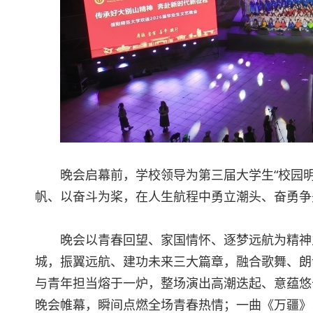
晚会启幕前，学校领导为第三届大学生“校园
帆、以奋斗为桨，在人生航程中勇立潮头、奋勇争
晚会以青春回望、家国情怀、逐梦远航为精神
城，振翼远航、建功未来三大篇章，融合歌舞、朗
与青年担当熔于一炉，整场演出高潮迭起、意蕴悠
晚会帷幕，瞬间点燃全场青春热情；一曲《万疆》