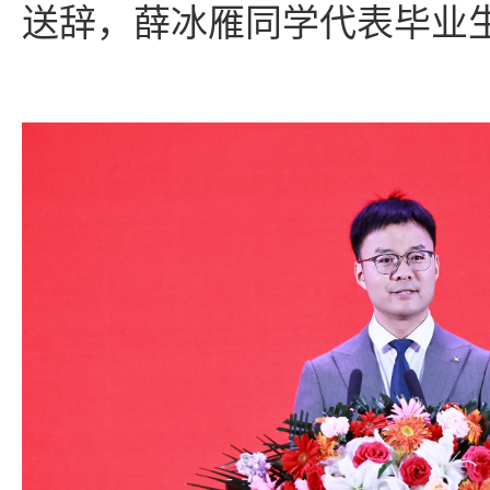
送辞，薛冰雁同学代表毕业