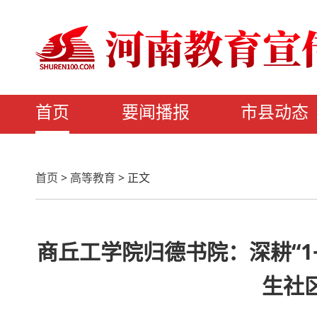
首页
要闻播报
市县动态
首页
>
高等教育
>
正文
商丘工学院归德书院：深耕“1
生社