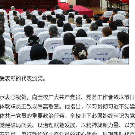
受表彰的代表颁奖。
示衷心祝贺，向全校广大共产党员、党务工作者致以节日
体教职员工致以崇高敬意。他指出，学习贯彻习近平党建
体共产党员的重要政治任务。全校上下必须始终牢记为党
党建破局闯关、以治理赋能发展、以精神凝聚力量、以实
开新局，用行动诠释共产党员的初心使命，展现新时代百