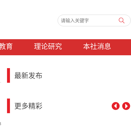
教育
理论研究
本社消息
最新发布
更多精彩
8