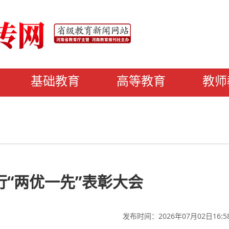
基础教育
高等教育
教师
“两优一先”表彰大会
发布时间：2026年07月02日16:5