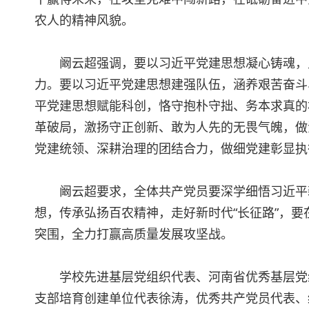
农人的精神风貌。
阚云超强调，要以习近平党建思想凝心铸魂，
力。要以习近平党建思想建强队伍，涵养艰苦奋斗
平党建思想赋能科创，恪守抱朴守拙、务本求真的
革破局，激扬守正创新、敢为人先的无畏气魄，做
党建统领、深耕治理的团结合力，做细党建彰显执
阚云超要求，全体共产党员要深学细悟习近平
想，传承弘扬百农精神，走好新时代“长征路”，
突围，全力打赢高质量发展攻坚战。
学校先进基层党组织代表、河南省优秀基层党
支部培育创建单位代表徐涛，优秀共产党员代表、