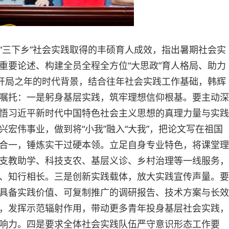
“三下乡”社会实践取得的丰硕育人成效，指出暑期社会实
重要论述、构建全员全程全方位“大思政”育人格局、助力
划开局之年的时代背景，结合往年社会实践工作基础，韩辉
嘱托：一是躬身基层实践，筑牢理想信仰根基。要主动深
悟习近平新时代中国特色社会主义思想的真理力量与实践
宏伟事业，做到将“小我”融入“大我”，把论文写在祖国
合一，锤炼实干过硬本领。立足自身专业特色，将课堂理
支教助学、科技支农、基层义诊、乡村治理等一线服务，
、知行相长。三是创新实践载体，放大实践宣传声量。要
具备实践价值、可复制推广的调研报告、技术方案与长效
，发挥示范辐射作用，带动更多青年投身基层社会实践，
响力。四是要求全体社会实践队伍严守意识形态工作要