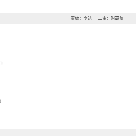
责编：李达
二审：时高玺
中
布