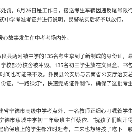
罚。6月26日是工作日，接送考生车辆因违反尾号限
初中学考准考证并进行说明，民警核实后将予以放行。
暖心故事发生在中考考场内外。
良县两河镇中学的135名考生拿到了新制成的身份证，
学校部分校舍被冲毁。135名初三学生放在文具盒、书
时间也可能来不及。彝良县公安局与云南省公安厅治安
份证。“一路绿灯”，快速完成证件制作，确保了这批考
建省宁德市高级中学考点外，一名教师正细心叮嘱着学
宁德市蕉城中学初三年级班主任蔡依。“祝孩子们旗开
是确保班上的学生都准时赴考，二来也想给孩子吃下一