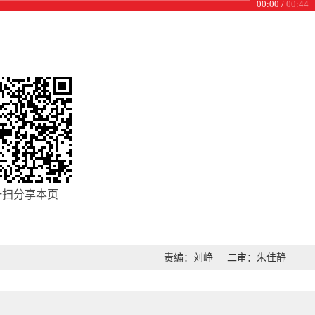
00:00
00:44
一扫分享本页
责编：刘峥
二审：朱佳静