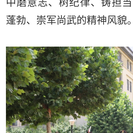
中磨意志、树纪律、铸担当
蓬勃、崇军尚武的精神风貌