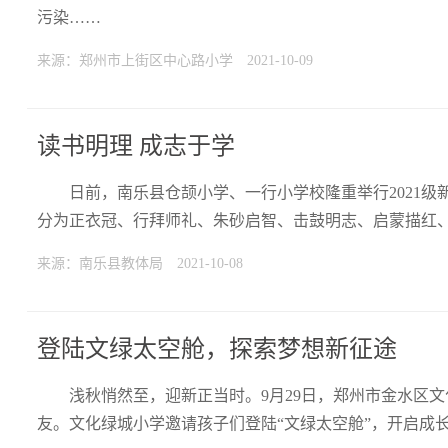
污染……
来源：郑州市上街区中心路小学
2021-10-09
读书明理 成志于学
日前，南乐县仓颉小学、一行小学校隆重举行2021
分为正衣冠、行拜师礼、朱砂启智、击鼓明志、启蒙描红
来源：南乐县教体局
2021-10-08
登陆文绿太空舱，探索梦想新征途
浅秋悄然至，迎新正当时。9月29日，郑州市金水区
友。文化绿城小学邀请孩子们登陆“文绿太空舱”，开启成