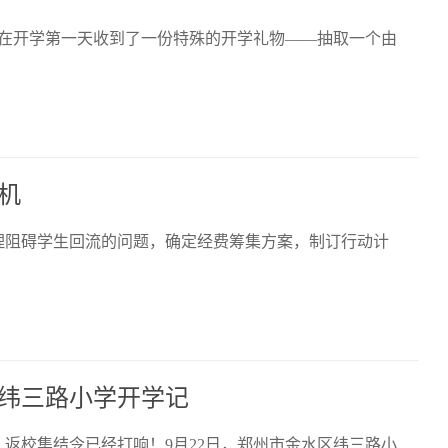
在开学第一天收到了一份特殊的开学礼物——抽取一个由
机
理阻碍学生回流的问题，确定经费筹集方案，制订行动计
纬三路小学开学记
返校集结令已经打响！9月22日，郑州市金水区纬三路小