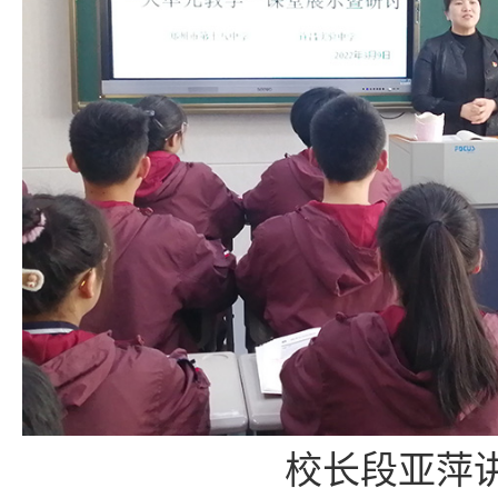
校长段亚萍