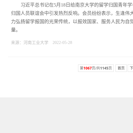
习近平总书记在5月18日给南京大学的留学归国青年
归国人员联谊会中引发热烈反响。会员纷纷表示，生逢伟大
力弘扬留学报国的光荣传统，以报效国家、服务人民为自
量。
来源：河南工业大学
2022-05-28
第
1067
页/共
1145
页
首页
下