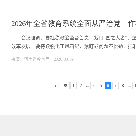
2026年全省教育系统全面从严治党工
会议强调，要扛稳政治监督首责，紧盯“国之大者”，
改革发展；要持续强化正风肃纪，紧盯老问题不松劲，把
来源：河南省教育厅
2026-03-09
«上一页
1
2
…
4
5
6
7
8
…