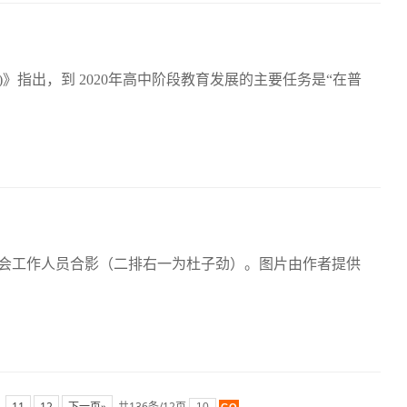
年)》指出，到 2020年高中阶段教育发展的主要任务是“在普
委员会工作人员合影（二排右一为杜子劲）。图片由作者提供
…
11
12
下一页»
共136条/12页