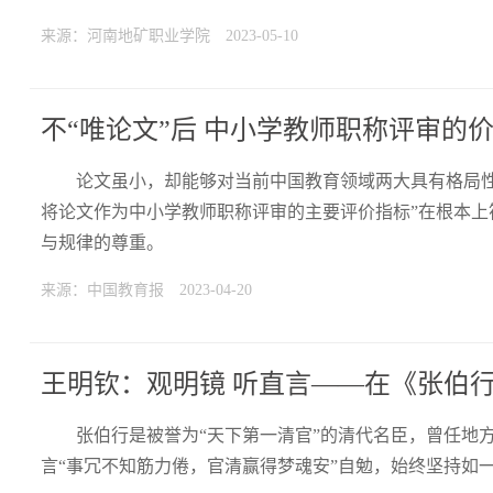
来源：河南地矿职业学院
2023-05-10
不“唯论文”后 中小学教师职称评审的
论文虽小，却能够对当前中国教育领域两大具有格局
将论文作为中小学教师职称评审的主要评价指标”在根本
与规律的尊重。
来源：中国教育报
2023-04-20
王明钦：观明镜 听直言——在《张伯
张伯行是被誉为“天下第一清官”的清代名臣，曾任地
言“事冗不知筋力倦，官清赢得梦魂安”自勉，始终坚持如